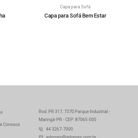
Capa para Sofá
ha
Capa para Sofá Bem Estar
Rod. PR 317, 7370 Parque Industrial -
os
Maringá-PR - CEP: 87065-005
he Conosco
44 3267-7000
adomes@adomes.com.br