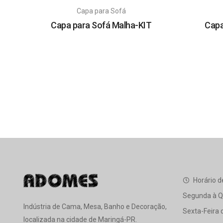
Capa para Sofá
Capa para Sofá Malha-KIT
Capa
Horário d
Segunda à Qu
Indústria de Cama, Mesa, Banho e Decoração,
Sexta-Feira 
localizada na cidade de Maringá-PR.