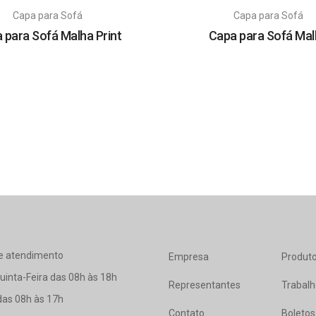
Capa para Sofá
Capa para Sofá
 para Sofá Malha Print
Capa para Sofá Mal
e atendimento
Empresa
Produt
inta-Feira das 08h às 18h
Representantes
Trabal
das 08h às 17h
Contato
Boletos